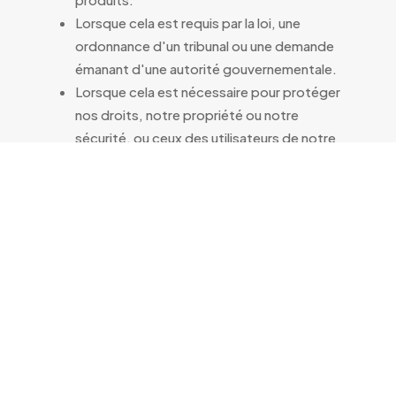
Lorsque cela est requis par la loi, une
ordonnance d'un tribunal ou une demande
émanant d'une autorité gouvernementale.
Lorsque cela est nécessaire pour protéger
nos droits, notre propriété ou notre
sécurité, ou ceux des utilisateurs de notre
site ou de nos services.
Cookies et Technologies
Similaires
Notre site web utilise des cookies et d'autres
technologies similaires pour améliorer votre
expérience utilisateur, analyser les tendances,
administrer le site et collecter des informations
démographiques sur nos utilisateurs dans leur
ensemble. Vous pouvez gérer vos préférences de