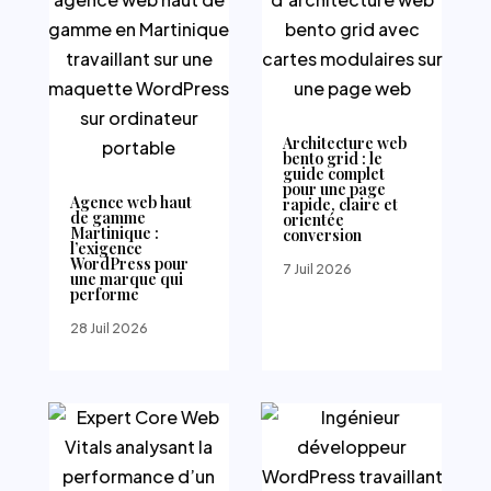
Architecture web
bento grid : le
guide complet
pour une page
Agence web haut
rapide, claire et
de gamme
orientée
Martinique :
conversion
l’exigence
WordPress pour
7 Juil 2026
une marque qui
performe
28 Juil 2026