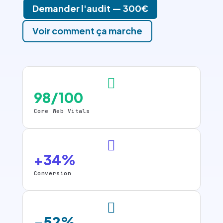
Demander l'audit — 300€
Voir comment ça marche

98/100
Core Web Vitals

+34%
Conversion

-52%