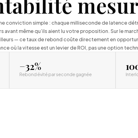
ntabilité mesur
ne conviction simple : chaque milliseconde de latence détru
rs avant même qu’ils aient lu votre proposition. Sur le marc
’ailleurs — ce taux de rebond coûte directement en opportu
e où la vitesse est un levier de ROI, pas une option tech
−32%
10
Rebond évité par seconde gagnée
Interl