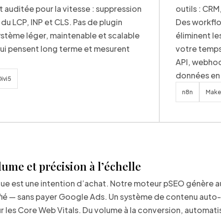
 auditée pour la vitesse : suppression
outils : CRM
du LCP, INP et CLS. Pas de plugin
Des workflo
ystème léger, maintenable et scalable
éliminent le
qui pensent long terme et mesurent
votre temps
API, webhoo
données en 
Divi5
n8n
Make
me et précision à l’échelle
que est une intention d’achat. Notre moteur pSEO génère
lifié — sans payer Google Ads. Un système de contenu auto-a
 les Core Web Vitals. Du volume à la conversion, automati