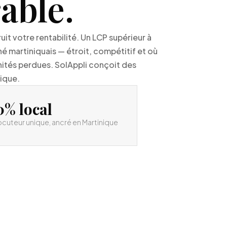
able.
it votre rentabilité. Un LCP supérieur à
hé martiniquais — étroit, compétitif et où
nités perdues. SolAppli conçoit des
nique.
0% local
ocuteur unique, ancré en Martinique