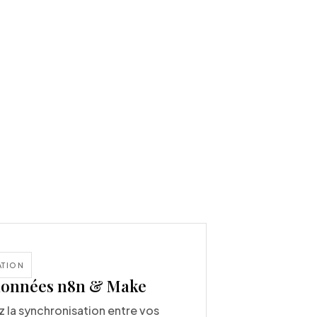
ATION
données n8n & Make
 la synchronisation entre vos