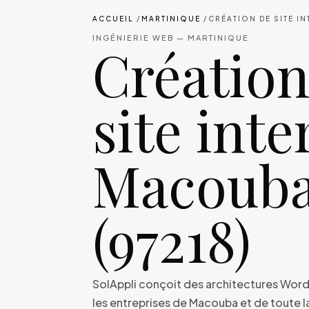
ACCUEIL
/
MARTINIQUE
/
CRÉATION DE SITE I
INGÉNIERIE WEB — MARTINIQUE
Création
site inte
Macoub
(97218)
SolAppli conçoit des architectures Wor
les entreprises de Macouba et de toute l