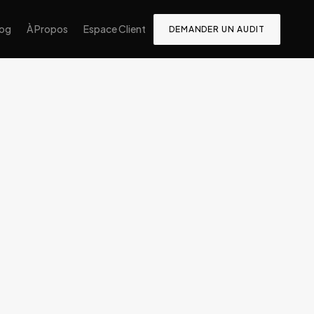
log
À Propos
Espace Client
DEMANDER UN AUDIT