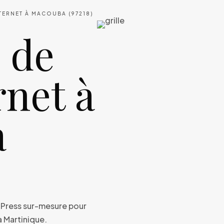
NTERNET À MACOUBA (97218)
 de
rnet à
a
dPress sur-mesure pour
a Martinique.